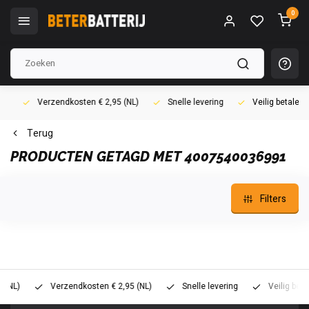
0
Verzendkosten € 2,95 (NL)
Snelle levering
Veilig betalen (i
Terug
PRODUCTEN GETAGD MET 4007540036991
Filters
)
Verzendkosten € 2,95 (NL)
Snelle levering
Veilig betalen 