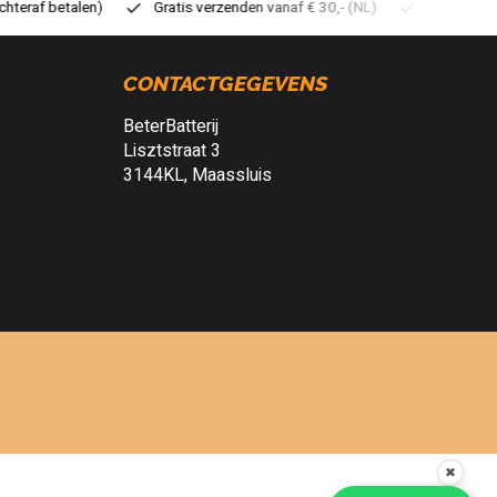
tis verzenden vanaf € 30,- (NL)
Verzendkosten € 2,95 (NL)
Sne
CONTACTGEGEVENS
BeterBatterij
Lisztstraat 3
3144KL, Maassluis
✖