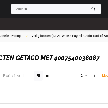
g betalen (iDEAL WERO, PayPal, Credit card of Achteraf betalen)
Grati
TEN GETAGD MET 4007540038087
Pagina 1 van 1
Mee