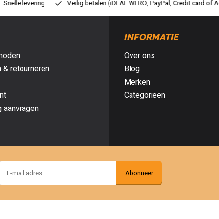
ig betalen (iDEAL WERO, PayPal, Credit card of Achteraf betalen)
Gra
INFORMATIE
hoden
Over ons
 & retourneren
Blog
Merken
nt
Categorieën
g aanvragen
Abonneer