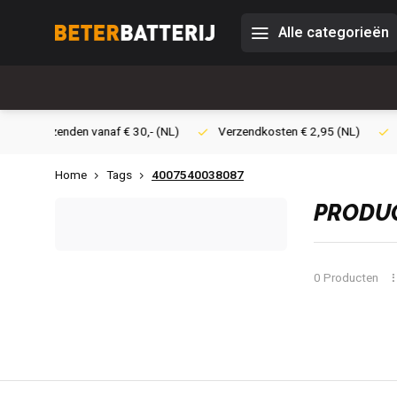
Alle categorieën
0,- (NL)
Verzendkosten € 2,95 (NL)
Snelle levering
Veili
Home
Tags
4007540038087
PRODUC
0 Producten