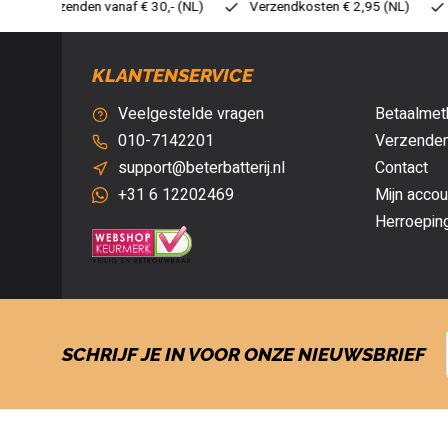
0,- (NL)
Verzendkosten € 2,95 (NL)
Snelle levering
Veil
KLANTENSERVICE
Veelgestelde vragen
Betaalmet
010-7142201
Verzenden
support@beterbatterij.nl
Contact
+31 6 12202469
Mijn accou
Herroepin
SCHRIJF JE IN VOOR ONZE NIEUWSBRIEF