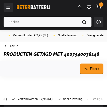
0
Verzendkosten € 2,95 (NL)
Snelle levering
Veilig betalen (i
Terug
PRODUCTEN GETAGD MET 4007540038148
Filters
)
Verzendkosten € 2,95 (NL)
Snelle levering
Veilig betalen 