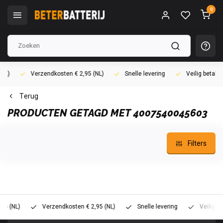
0
Verzendkosten € 2,95 (NL)
Snelle levering
Veilig betalen (i
Terug
PRODUCTEN GETAGD MET 4007540045603
Filters
L)
Verzendkosten € 2,95 (NL)
Snelle levering
Veilig betalen