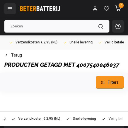
0
Verzendkosten € 2,95 (NL)
Snelle levering
Veilig betalen (i
Terug
PRODUCTEN GETAGD MET 4007540046037
Filters
Verzendkosten € 2,95 (NL)
Snelle levering
Veilig betalen (