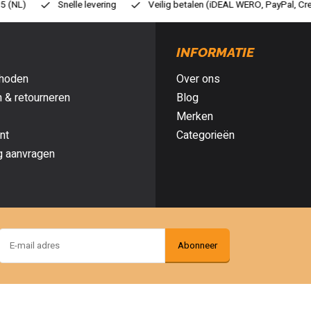
eilig betalen (iDEAL WERO, PayPal, Credit card of Achteraf betalen)
G
INFORMATIE
hoden
Over ons
 & retourneren
Blog
Merken
nt
Categorieën
g aanvragen
Abonneer