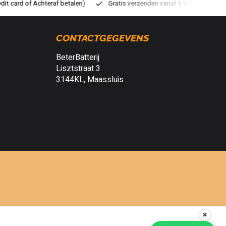
ratis verzenden vanaf € 30,- (NL)
Verzendkosten € 2,95 (NL)
S
CONTACTGEGEVENS
BeterBatterij
Lisztstraat 3
3144KL, Maassluis
✖