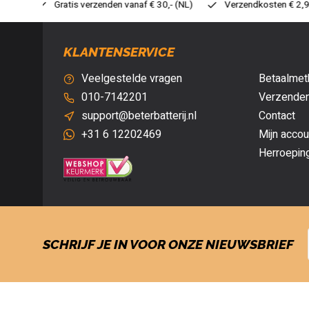
 30,- (NL)
Verzendkosten € 2,95 (NL)
Snelle levering
V
KLANTENSERVICE
Veelgestelde vragen
Betaalmet
010-7142201
Verzenden
support@beterbatterij.nl
Contact
+31 6 12202469
Mijn accou
Herroepin
SCHRIJF JE IN VOOR ONZE NIEUWSBRIEF