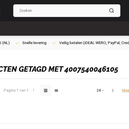
ilig betalen (iDEAL WERO, PayPal, Credit card of Achteraf betalen)
Gra
TEN GETAGD MET 4007540046105
Pagina 1 van 1
Mee