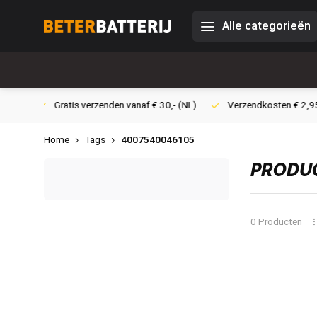
Alle categorieën
 30,- (NL)
Verzendkosten € 2,95 (NL)
Snelle levering
Ve
Home
Tags
4007540046105
PRODUC
0 Producten