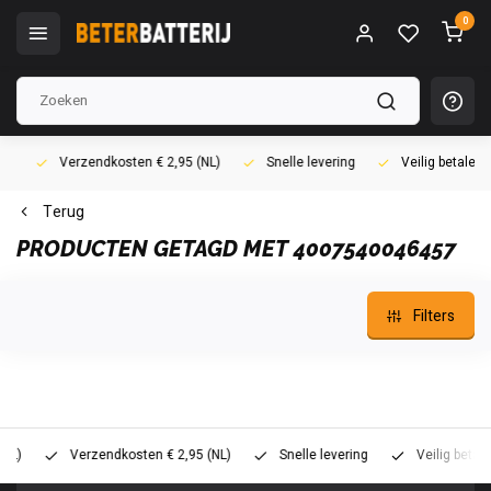
0
Verzendkosten € 2,95 (NL)
Snelle levering
Veilig betalen (i
Terug
PRODUCTEN GETAGD MET 4007540046457
Filters
Verzendkosten € 2,95 (NL)
Snelle levering
Veilig betalen (