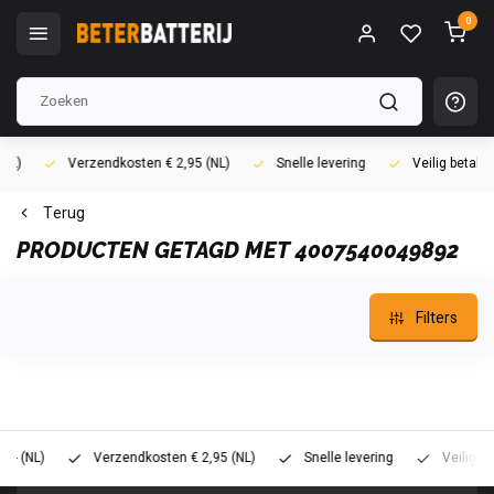
0
Verzendkosten € 2,95 (NL)
Snelle levering
Veilig betalen (i
Terug
PRODUCTEN GETAGD MET 4007540049892
Filters
L)
Verzendkosten € 2,95 (NL)
Snelle levering
Veilig betalen