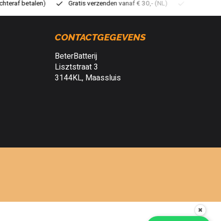
tis verzenden vanaf € 30,- (NL)
Verzendkosten € 2,95 (NL)
Sn
CONTACTGEGEVENS
BeterBatterij
Lisztstraat 3
3144KL, Maassluis
✖