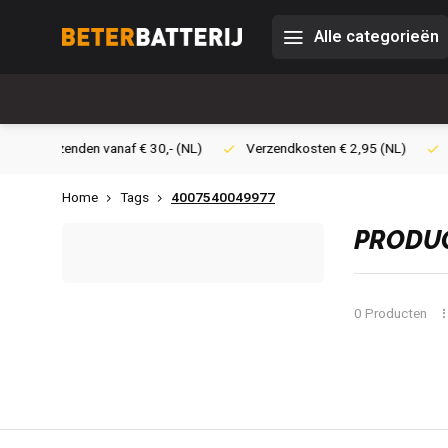
Alle categorieën
0,- (NL)
Verzendkosten € 2,95 (NL)
Snelle levering
Veil
Home
Tags
4007540049977
PRODUC
0 Producten