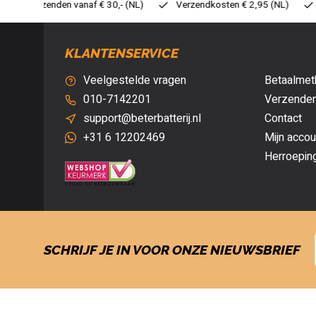
0,- (NL)
Verzendkosten € 2,95 (NL)
Snelle levering
Vei
KLANTENSERVICE
Veelgestelde vragen
Betaalmet
010-7142201
Verzenden
support@beterbatterij.nl
Contact
+31 6 12202469
Mijn accou
Herroepin
SCHRIJF JE IN VOOR ONZE NIEUWSBRIEF