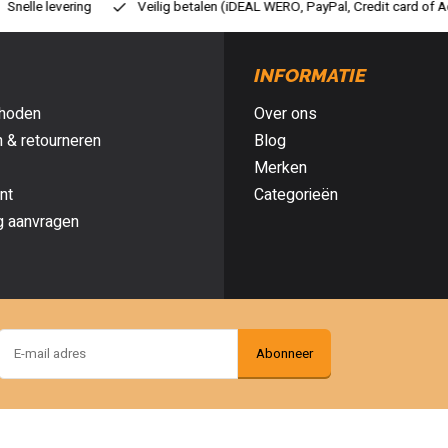
lig betalen (iDEAL WERO, PayPal, Credit card of Achteraf betalen)
Gra
INFORMATIE
hoden
Over ons
 & retourneren
Blog
Merken
nt
Categorieën
g aanvragen
Abonneer