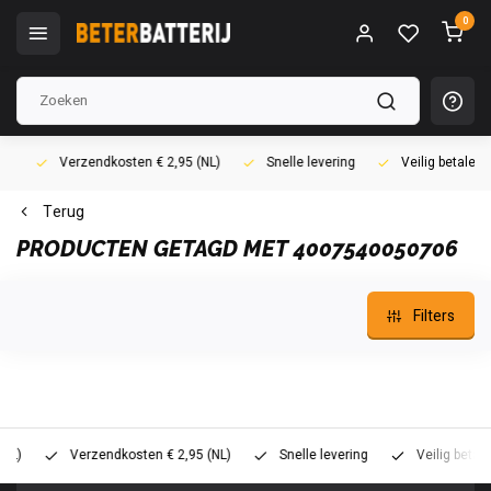
0
Verzendkosten € 2,95 (NL)
Snelle levering
Veilig betalen (i
Terug
PRODUCTEN GETAGD MET 4007540050706
Filters
Verzendkosten € 2,95 (NL)
Snelle levering
Veilig betalen (