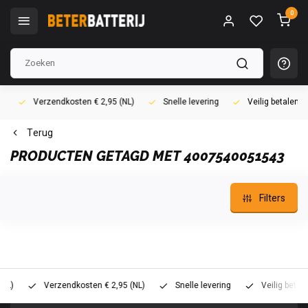
0
Verzendkosten € 2,95 (NL)
Snelle levering
Veilig betalen (i
Terug
PRODUCTEN GETAGD MET 4007540051543
Filters
Verzendkosten € 2,95 (NL)
Snelle levering
Veilig betalen (