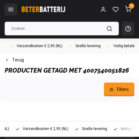
0
Verzendkosten € 2,95 (NL)
Snelle levering
Veilig betalen (i
Terug
PRODUCTEN GETAGD MET 4007540051826
Filters
)
Verzendkosten € 2,95 (NL)
Snelle levering
Veilig betalen 