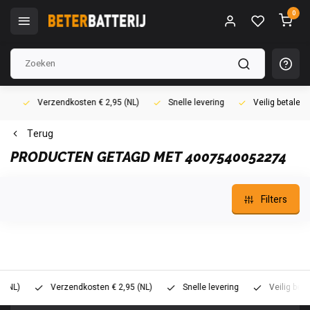
0
Verzendkosten € 2,95 (NL)
Snelle levering
Veilig betalen (i
Terug
PRODUCTEN GETAGD MET 4007540052274
Filters
)
Verzendkosten € 2,95 (NL)
Snelle levering
Veilig betalen 