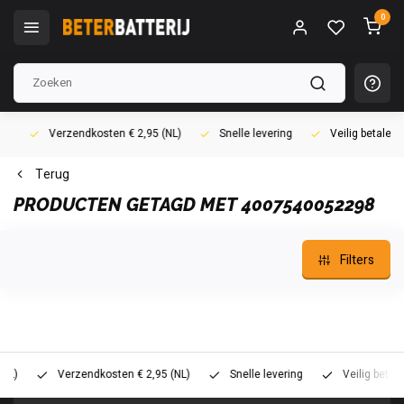
0
Verzendkosten € 2,95 (NL)
Snelle levering
Veilig betalen (i
Terug
PRODUCTEN GETAGD MET 4007540052298
Filters
Verzendkosten € 2,95 (NL)
Snelle levering
Veilig betalen (