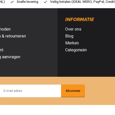
ilig betalen (iDEAL WERO, PayPal, Credit card of Achteraf betalen)
Gr
INFORMATIE
hoden
Over ons
 & retourneren
Blog
Merken
nt
Categorieën
g aanvragen
Abonneer