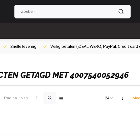
ig betalen (iDEAL WERO, PayPal, Credit card of Achteraf betalen)
Grat
TEN GETAGD MET 4007540052946
Pagina 1 van 1
Mee