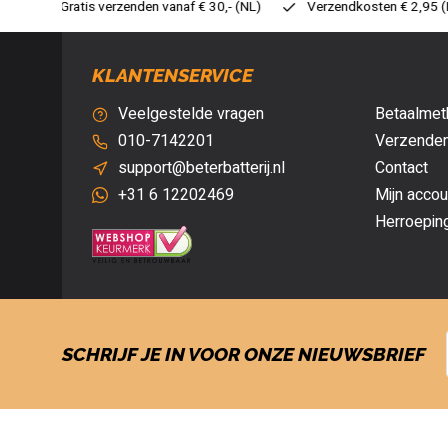
30,- (NL)
Verzendkosten € 2,95 (NL)
Snelle levering
Ve
KLANTENSERVICE
Veelgestelde vragen
Betaalmet
010-7142201
Verzenden
support@beterbatterij.nl
Contact
+31 6 12202469
Mijn accou
Herroepin
SCHRIJF JE IN VOOR ONZE NIEUWSBRIEF