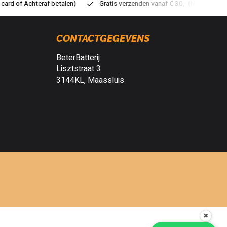
atis verzenden vanaf € 30,- (NL)
Verzendkosten € 2,95 (NL)
S
CONTACTGEGEVENS
BeterBatterij
Lisztstraat 3
3144KL, Maassluis
✖