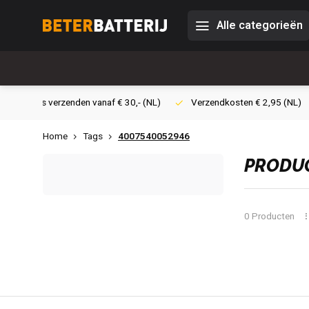
Alle categorieën
0,- (NL)
Verzendkosten € 2,95 (NL)
Snelle levering
Veil
Home
Tags
4007540052946
PRODUC
0 Producten