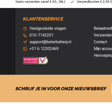
30,- (NL)
Verzendkosten € 2,95 (NL)
Snelle levering
Ve
KLANTENSERVICE
Veelgestelde vragen
Betaalmet
010-7142201
Verzenden
support@beterbatterij.nl
Contact
+31 6 12202469
Mijn accou
Herroepin
SCHRIJF JE IN VOOR ONZE NIEUWSBRIEF