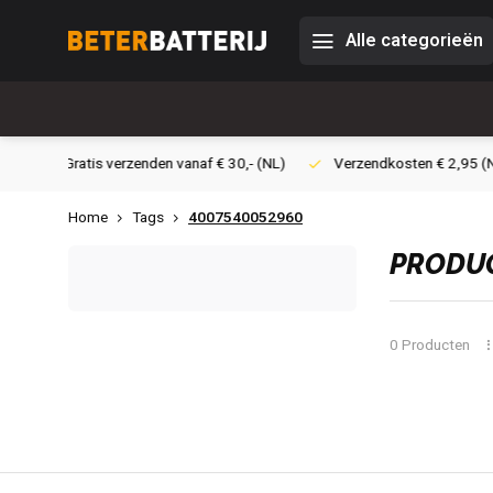
Alle categorieën
30,- (NL)
Verzendkosten € 2,95 (NL)
Snelle levering
Vei
Home
Tags
4007540052960
PRODUC
0 Producten