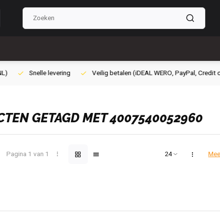
lig betalen (iDEAL WERO, PayPal, Credit card of Achteraf betalen)
Gra
TEN GETAGD MET 4007540052960
Pagina 1 van 1
Mee