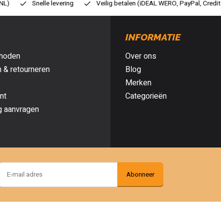
ilig betalen (iDEAL WERO, PayPal, Credit card of Achteraf betalen)
Gr
INFORMATIE
hoden
Over ons
 & retourneren
Blog
Merken
nt
Categorieën
g aanvragen
Abonneer