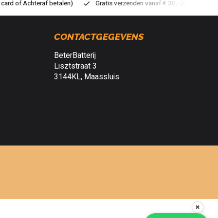
atis verzenden vanaf € 30,- (NL)
Verzendkosten € 2,95 (NL)
S
CONTACTGEGEVENS
BeterBatterij
Lisztstraat 3
3144KL, Maassluis
✖