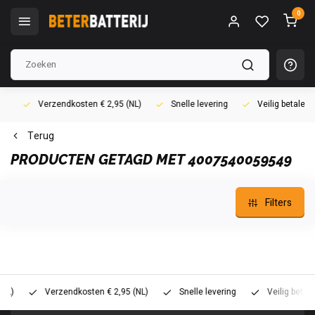
0
Verzendkosten € 2,95 (NL)
Snelle levering
Veilig betalen (i
Terug
PRODUCTEN GETAGD MET 4007540059549
Filters
Verzendkosten € 2,95 (NL)
Snelle levering
Veilig betalen (