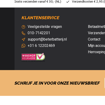
30,- (NL)
Verzendkosten € 2,95 (NL)
Snelle levering
Ve
KLANTENSERVICE
Veelgestelde vragen
Betaalmet
010-7142201
Verzenden
support@beterbatterij.nl
Contact
+31 6 12202469
Mijn accou
Herroepin
SCHRIJF JE IN VOOR ONZE NIEUWSBRIEF