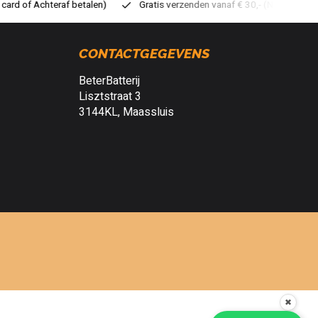
atis verzenden vanaf € 30,- (NL)
Verzendkosten € 2,95 (NL)
S
CONTACTGEGEVENS
BeterBatterij
Lisztstraat 3
3144KL, Maassluis
✖