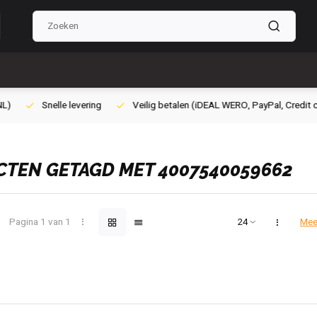
lig betalen (iDEAL WERO, PayPal, Credit card of Achteraf betalen)
Gra
TEN GETAGD MET 4007540059662
Pagina 1 van 1
Mee