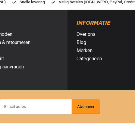
ilig betalen (iDEAL WERO, PayPal, Credit card of Achteraf betalen)
Gr
INFORMATIE
hoden
Over ons
 & retourneren
Blog
Merken
nt
Categorieën
g aanvragen
Abonneer