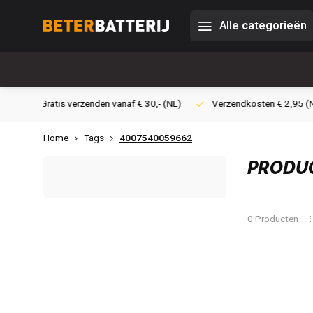
Alle categorieën
30,- (NL)
Verzendkosten € 2,95 (NL)
Snelle levering
Vei
Home
Tags
4007540059662
PRODUC
0 Producten