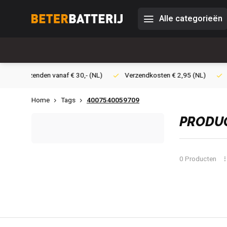
Alle categorieën
0,- (NL)
Verzendkosten € 2,95 (NL)
Snelle levering
Veil
Home
Tags
4007540059709
PRODUC
0 Producten