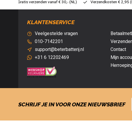
30,- (NL)
Verzendkosten € 2,95 (NL)
Snelle levering
Ve
KLANTENSERVICE
Veelgestelde vragen
Betaalmet
010-7142201
Verzenden
support@beterbatterij.nl
Contact
+31 6 12202469
Mijn accou
Herroepin
SCHRIJF JE IN VOOR ONZE NIEUWSBRIEF