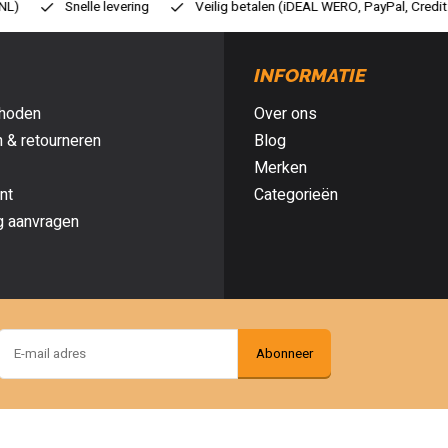
ilig betalen (iDEAL WERO, PayPal, Credit card of Achteraf betalen)
Gr
INFORMATIE
hoden
Over ons
 & retourneren
Blog
Merken
nt
Categorieën
g aanvragen
Abonneer