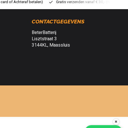
atis verzenden vanaf € 30,- (NL)
Verzendkosten € 2,95 (NL)
S
CONTACTGEGEVENS
BeterBatterij
Lisztstraat 3
3144KL, Maassluis
✖