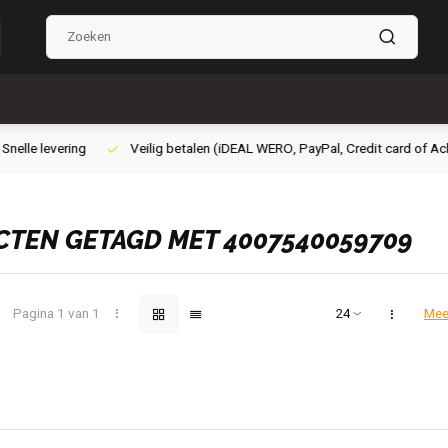
ig betalen (iDEAL WERO, PayPal, Credit card of Achteraf betalen)
Grat
TEN GETAGD MET 4007540059709
Pagina 1 van 1
Mee