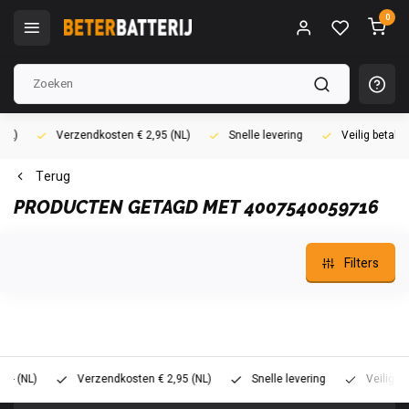
0
Verzendkosten € 2,95 (NL)
Snelle levering
Veilig betalen (i
Terug
PRODUCTEN GETAGD MET 4007540059716
Filters
L)
Verzendkosten € 2,95 (NL)
Snelle levering
Veilig betalen