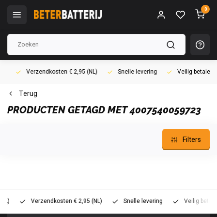
0
Verzendkosten € 2,95 (NL)
Snelle levering
Veilig betalen (i
Terug
PRODUCTEN GETAGD MET 4007540059723
Filters
Verzendkosten € 2,95 (NL)
Snelle levering
Veilig betalen (