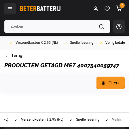
0
Verzendkosten € 2,95 (NL)
Snelle levering
Veilig betalen (i
Terug
PRODUCTEN GETAGD MET 4007540059747
Filters
L)
Verzendkosten € 2,95 (NL)
Snelle levering
Veilig betalen