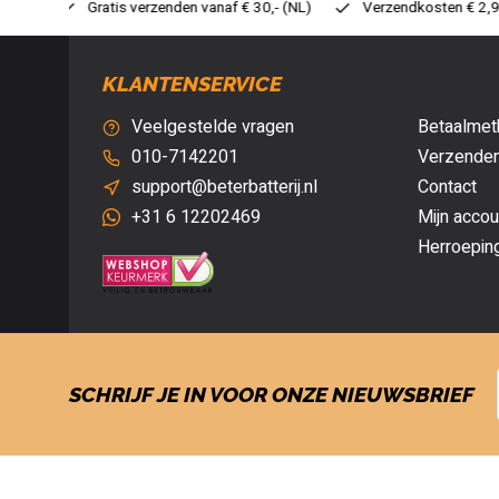
 30,- (NL)
Verzendkosten € 2,95 (NL)
Snelle levering
V
KLANTENSERVICE
Veelgestelde vragen
Betaalmet
010-7142201
Verzenden
support@beterbatterij.nl
Contact
+31 6 12202469
Mijn accou
Herroepin
SCHRIJF JE IN VOOR ONZE NIEUWSBRIEF