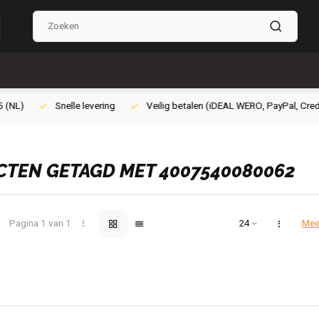
ilig betalen (iDEAL WERO, PayPal, Credit card of Achteraf betalen)
Gra
TEN GETAGD MET 4007540080062
Pagina 1 van 1
Mee