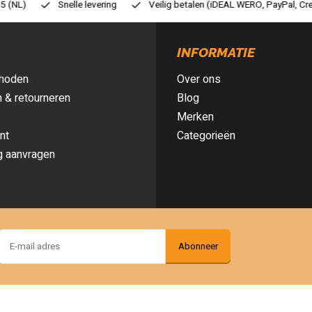
eilig betalen (iDEAL WERO, PayPal, Credit card of Achteraf betalen)
G
INFORMATIE
hoden
Over ons
 & retourneren
Blog
Merken
nt
Categorieën
g aanvragen
Abonneer