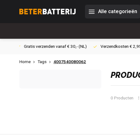
Alle categorieën
 30,- (NL)
Verzendkosten € 2,95 (NL)
Snelle levering
Ve
Home
Tags
4007540080062
PRODUC
0 Producten