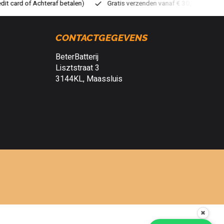
ratis verzenden vanaf € 30,- (NL)
Verzendkosten € 2,95 (NL)
S
CONTACTGEGEVENS
BeterBatterij
Lisztstraat 3
3144KL, Maassluis
✖