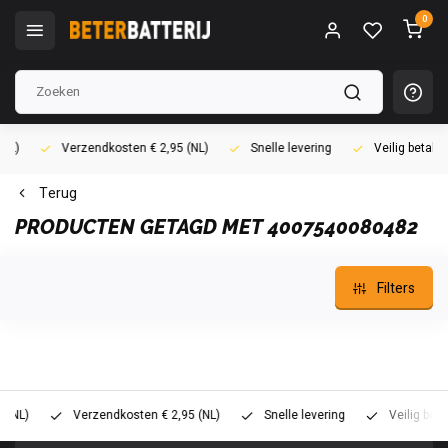
0
)
Verzendkosten € 2,95 (NL)
Snelle levering
Veilig betalen (
Terug
PRODUCTEN GETAGD MET 4007540080482
Filters
L)
Verzendkosten € 2,95 (NL)
Snelle levering
Veilig betalen