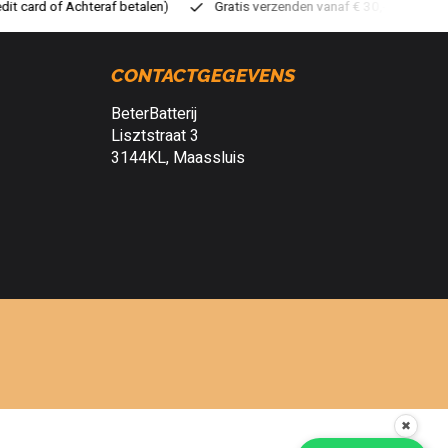
ratis verzenden vanaf € 30,- (NL)
Verzendkosten € 2,95 (NL)
S
CONTACTGEGEVENS
BeterBatterij
Lisztstraat 3
3144KL, Maassluis
✖