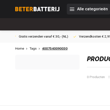
Alle categorieën
 30,- (NL)
Verzendkosten € 2,95 (NL)
Snelle levering
Ve
Home
Tags
4007540090030
PRODUC
0 Producten