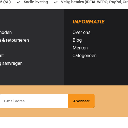
eilig betalen (iDEAL WERO, PayPal, Credit card of Achteraf betalen)
G
INFORMATIE
hoden
Over ons
 & retourneren
Blog
Merken
nt
Categorieën
g aanvragen
Abonneer