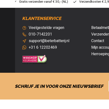
 30,- (NL)
Verzendkosten € 2,95 (NL)
Snelle levering
V
KLANTENSERVICE
Veelgestelde vragen
Betaalmet
010-7142201
Verzenden
support@beterbatterij.nl
Contact
+31 6 12202469
Mijn accou
Herroepin
SCHRIJF JE IN VOOR ONZE NIEUWSBRIEF