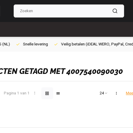
ilig betalen (iDEAL WERO, PayPal, Credit card of Achteraf betalen)
Gra
TEN GETAGD MET 4007540090030
Pagina 1 van 1
Mee