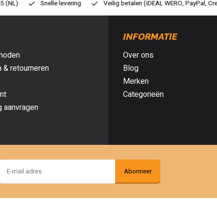
eilig betalen (iDEAL WERO, PayPal, Credit card of Achteraf betalen)
G
INFORMATIE
hoden
Over ons
 & retourneren
Blog
Merken
nt
Categorieën
g aanvragen
Abonneer