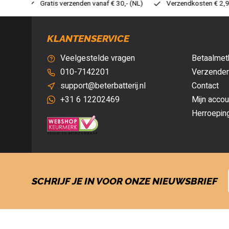
 30,- (NL)
Verzendkosten € 2,95 (NL)
Snelle levering
V
KLANTENSERVICE
Veelgestelde vragen
Betaalmet
010-7142201
Verzenden
support@beterbatterij.nl
Contact
+31 6 12202469
Mijn accou
Herroepin
SCHRIJF JE IN VOOR ONZE NIEUWSBRIEF