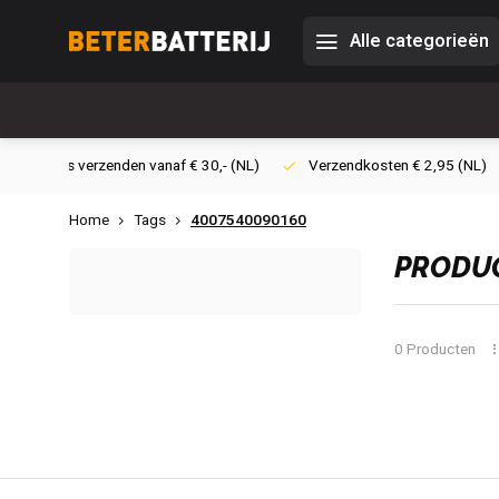
Alle categorieën
0,- (NL)
Verzendkosten € 2,95 (NL)
Snelle levering
Veil
Home
Tags
4007540090160
PRODUC
0 Producten