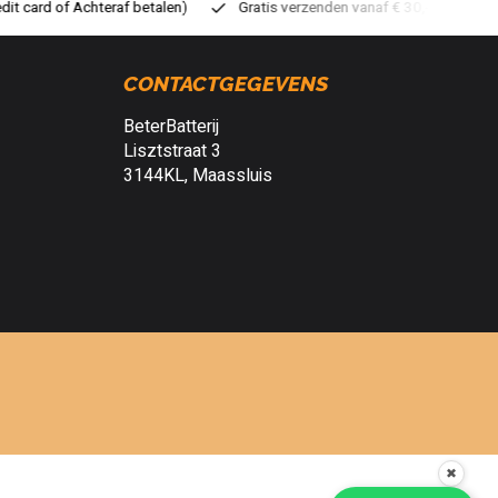
ratis verzenden vanaf € 30,- (NL)
Verzendkosten € 2,95 (NL)
S
CONTACTGEGEVENS
BeterBatterij
Lisztstraat 3
3144KL, Maassluis
✖