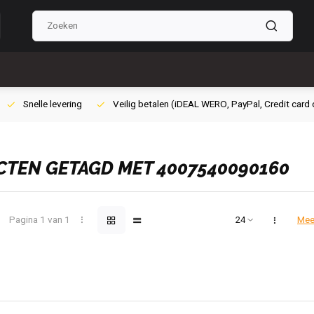
ig betalen (iDEAL WERO, PayPal, Credit card of Achteraf betalen)
Grat
TEN GETAGD MET 4007540090160
Pagina 1 van 1
Mee