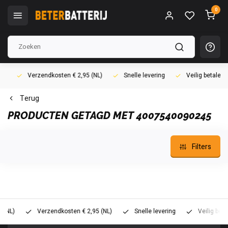
0
Verzendkosten € 2,95 (NL)
Snelle levering
Veilig betalen (i
Terug
PRODUCTEN GETAGD MET 4007540090245
Filters
)
Verzendkosten € 2,95 (NL)
Snelle levering
Veilig betalen 