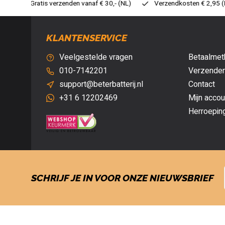
30,- (NL)
Verzendkosten € 2,95 (NL)
Snelle levering
Ve
KLANTENSERVICE
Veelgestelde vragen
Betaalmet
010-7142201
Verzenden
support@beterbatterij.nl
Contact
+31 6 12202469
Mijn accou
Herroepin
SCHRIJF JE IN VOOR ONZE NIEUWSBRIEF