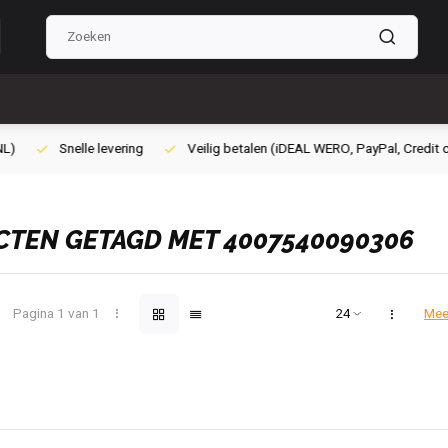
lig betalen (iDEAL WERO, PayPal, Credit card of Achteraf betalen)
Gra
TEN GETAGD MET 4007540090306
Pagina 1 van 1
Mee