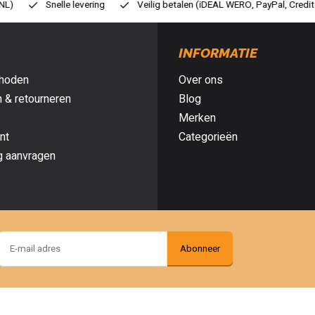
ilig betalen (iDEAL WERO, PayPal, Credit card of Achteraf betalen)
Gr
INFORMATIE
hoden
Over ons
 & retourneren
Blog
Merken
nt
Categorieën
g aanvragen
Abonneer