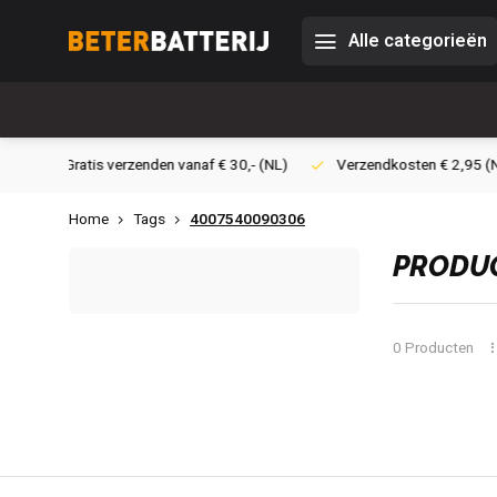
Alle categorieën
30,- (NL)
Verzendkosten € 2,95 (NL)
Snelle levering
Vei
Home
Tags
4007540090306
PRODUC
0 Producten