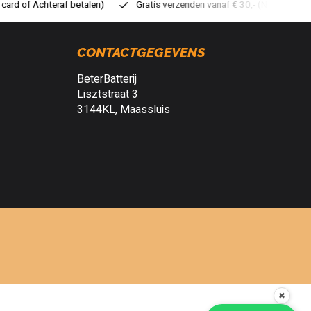
atis verzenden vanaf € 30,- (NL)
Verzendkosten € 2,95 (NL)
S
CONTACTGEGEVENS
BeterBatterij
Lisztstraat 3
3144KL, Maassluis
✖