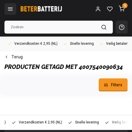
0
Verzendkosten € 2,95 (NL)
Snelle levering
Veilig betalen (i
Terug
PRODUCTEN GETAGD MET 4007540090634
Filters
Verzendkosten € 2,95 (NL)
Snelle levering
Veilig betalen (