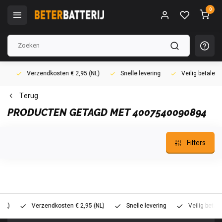
0
Verzendkosten € 2,95 (NL)
Snelle levering
Veilig betalen (i
Terug
PRODUCTEN GETAGD MET 4007540090894
Filters
Verzendkosten € 2,95 (NL)
Snelle levering
Veilig betalen (