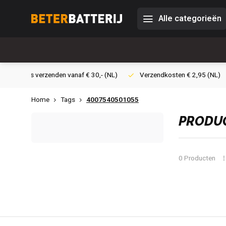
Alle categorieën
0,- (NL)
Verzendkosten € 2,95 (NL)
Snelle levering
Veil
Home
Tags
4007540501055
PRODUC
0 Producten