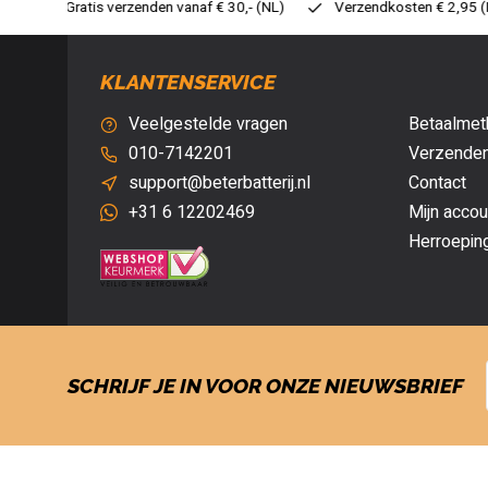
30,- (NL)
Verzendkosten € 2,95 (NL)
Snelle levering
Ve
KLANTENSERVICE
Veelgestelde vragen
Betaalmet
010-7142201
Verzenden
support@beterbatterij.nl
Contact
+31 6 12202469
Mijn accou
Herroepin
SCHRIJF JE IN VOOR ONZE NIEUWSBRIEF