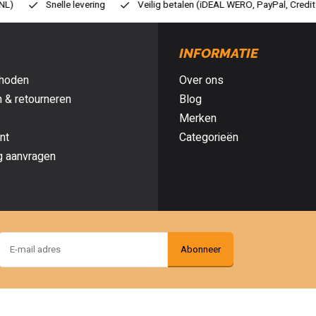
ilig betalen (iDEAL WERO, PayPal, Credit card of Achteraf betalen)
Gr
INFORMATIE
hoden
Over ons
 & retourneren
Blog
Merken
nt
Categorieën
g aanvragen
Abonneer