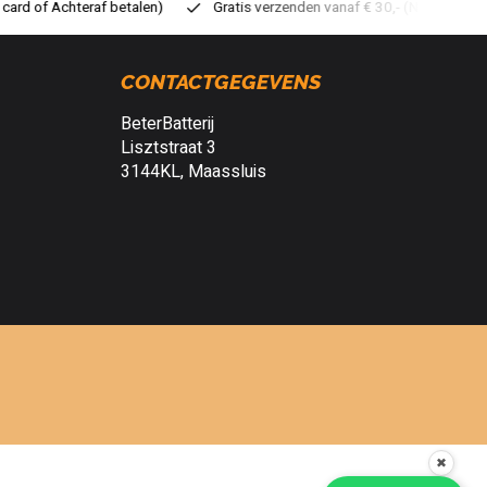
atis verzenden vanaf € 30,- (NL)
Verzendkosten € 2,95 (NL)
S
CONTACTGEGEVENS
BeterBatterij
Lisztstraat 3
3144KL, Maassluis
✖