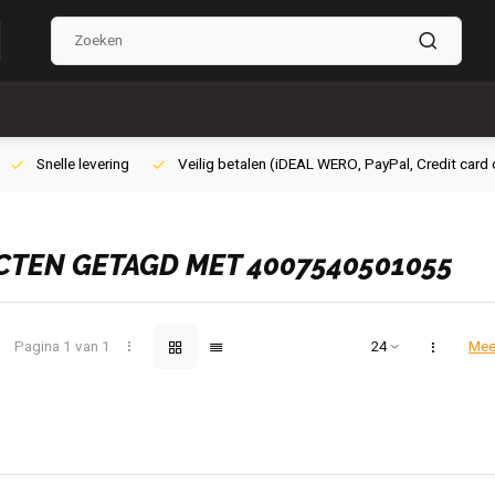
ig betalen (iDEAL WERO, PayPal, Credit card of Achteraf betalen)
Grat
TEN GETAGD MET 4007540501055
Pagina 1 van 1
Mee