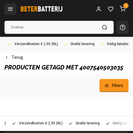
0
Verzendkosten € 2,95 (NL)
Snelle levering
Veilig betalen (i
Terug
PRODUCTEN GETAGD MET 4007540503035
Filters
Verzendkosten € 2,95 (NL)
Snelle levering
Veilig betalen (