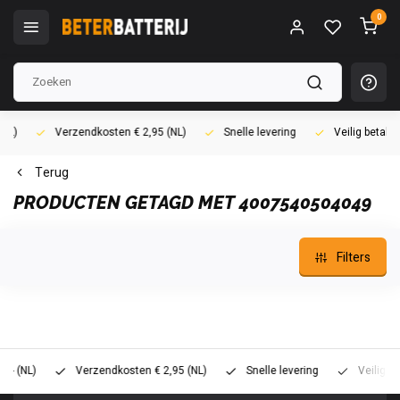
0
Verzendkosten € 2,95 (NL)
Snelle levering
Veilig betalen (i
Terug
PRODUCTEN GETAGD MET 4007540504049
Filters
L)
Verzendkosten € 2,95 (NL)
Snelle levering
Veilig betalen