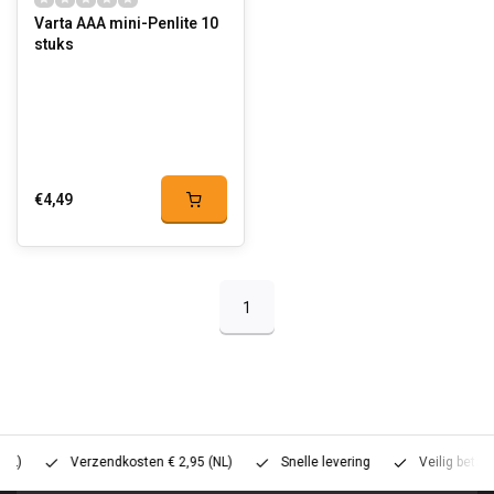
Varta AAA mini-Penlite 10
stuks
€4,49
1
Verzendkosten € 2,95 (NL)
Snelle levering
Veilig betalen (