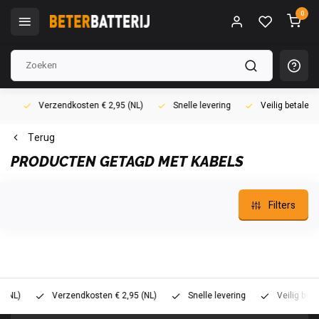
0
Verzendkosten € 2,95 (NL)
Snelle levering
Veilig betalen (i
Terug
PRODUCTEN GETAGD MET KABELS
Filters
)
Verzendkosten € 2,95 (NL)
Snelle levering
Veilig betalen 