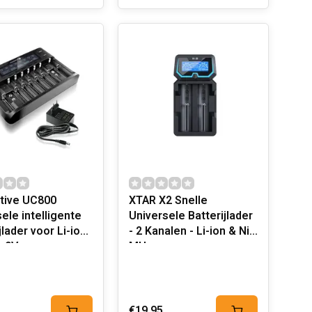
tive UC800
XTAR X2 Snelle
ele intelligente
Universele Batterijlader
jlader voor Li-ion,
- 2 Kanalen - Li-ion & Ni-
 9V
MH
€19,95