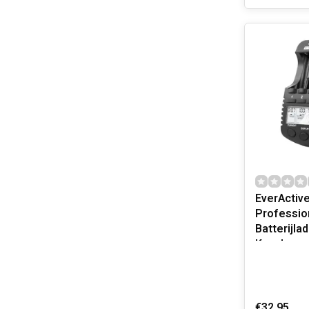
EverActiv
Professio
Batterijla
Kanalen
€32,95