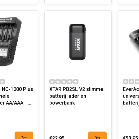
e NC-1000 Plus
XTAR PB2SL V2 slimme
EverAc
nele
batterij lader en
univers
der AA/AAA - 4
powerbank
batteri
NiMH &
€22,95
€53,95