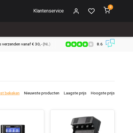
0
Klantenservice
8.6
s verzenden vanaf € 30,- (NL)
Verzendkosten € 2,95 (NL)
Snell
st bekeken
Nieuwste producten
Laagste prijs
Hoogste prijs