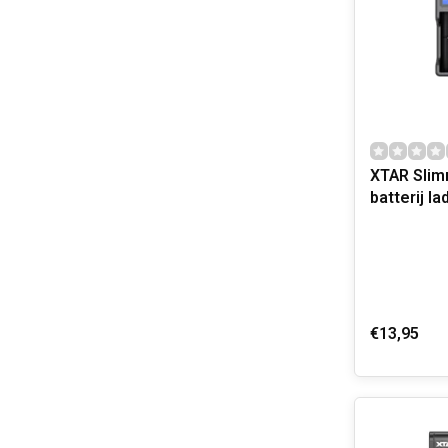
XTAR Sli
batterij la
€13,95