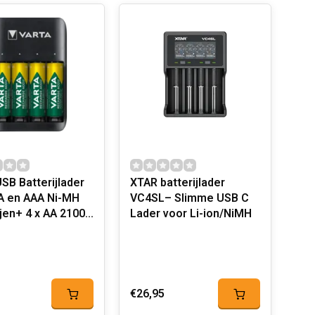
USB Batterijlader
XTAR batterijlader
A en AAA Ni-MH
VC4SL– Slimme USB C
ijen+ 4 x AA 2100
Lader voor Li-ion/NiMH
€26,95