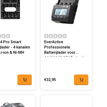
4 Pro Smart
EverActive
jlader - 4 kanalen
Professionele
Li-ion & Ni-MH
Batterijlader voor
AA/AAA Ni-MH Batterijen
€32,95