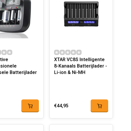
tive
XTAR VC8S Intelligente
sionele
8-Kanaals Batterijlader -
ele Batterijlader
Li-ion & Ni-MH
€44,95