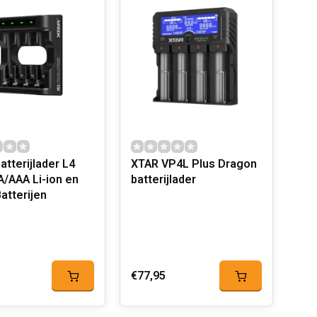
atterijlader L4
XTAR VP4L Plus Dragon
A/AAA Li-ion en
batterijlader
atterijen
€77,95