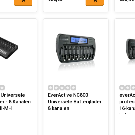
Universele
EverActive NC800
everAc
der - 8 Kanalen
Universele Batterijlader
profes
 Ni-MH
8 kanalen
16‑kan
lader