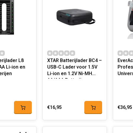
rijlader L8
XTAR Batterijlader BC4 –
EverAc
A Li-ion en
USB-C Lader voor 1.5V
Profes
erijen
Li-ion en 1.2V Ni-MH
Univers
AA/AAA Batterijen
€16,95
€36,95