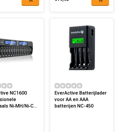
tive NC1600
EverActive Batterijlader
sionele
voor AA en AAA
aals Ni‑MH/Ni‑Cd
batterijen NC-450