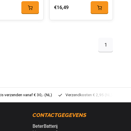
€16,49
1
tis verzenden vanaf € 30,- (NL)
Verzendkosten € 2,95 (NL)
Sne
CONTACTGEGEVENS
BeterBatterij