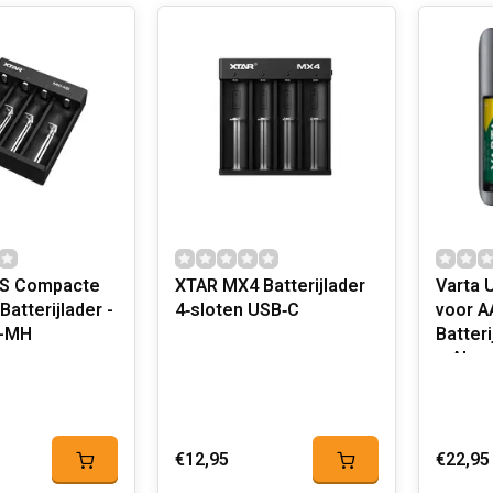
S Compacte
XTAR MX4 Batterijlader
Varta 
Batterijlader -
4‑sloten USB‑C
voor A
i-MH
Batter
mAh
€12,95
€22,95