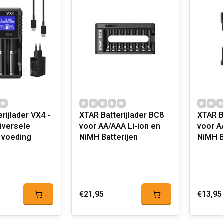
rijlader VX4 -
XTAR Batterijlader BC8
XTAR B
iversele
voor AA/AAA Li-ion en
voor A
 voeding
NiMH Batterijen
NiMH B
€21,95
€13,95