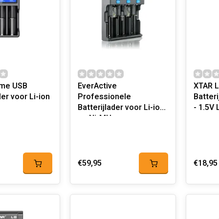
mme USB
EverActive
XTAR L
der voor Li-ion
Professionele
Batteri
Batterijlader voor Li-ion
- 1.5V 
en Ni-MH
€59,95
€18,95