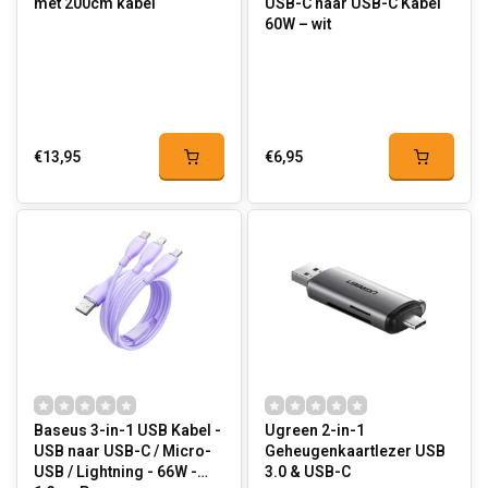
met 200cm kabel
USB-C naar USB-C Kabel
60W – wit
€13,95
€6,95
Baseus 3-in-1 USB Kabel -
Ugreen 2-in-1
USB naar USB-C / Micro-
Geheugenkaartlezer USB
USB / Lightning - 66W -
3.0 & USB-C