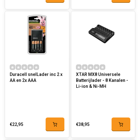
Duracell snelLader inc 2 x
XTAR MX8 Universele
AA en 2x AAA
Batterijlader - 8 Kanalen -
Li-ion & Ni-MH
€22,95
€38,95