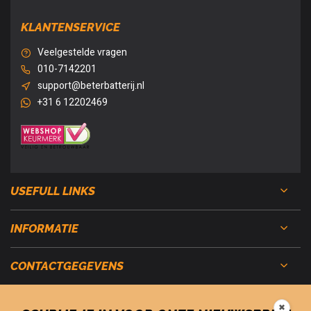
KLANTENSERVICE
Veelgestelde vragen
010-7142201
support@beterbatterij.nl
+31 6 12202469
USEFULL LINKS
INFORMATIE
CONTACTGEGEVENS
✖