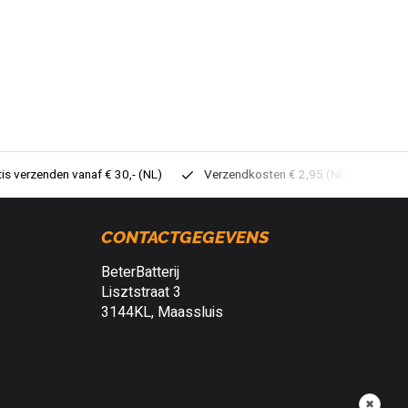
tis verzenden vanaf € 30,- (NL)
Verzendkosten € 2,95 (NL)
Sne
CONTACTGEGEVENS
BeterBatterij
Lisztstraat 3
3144KL, Maassluis
✖