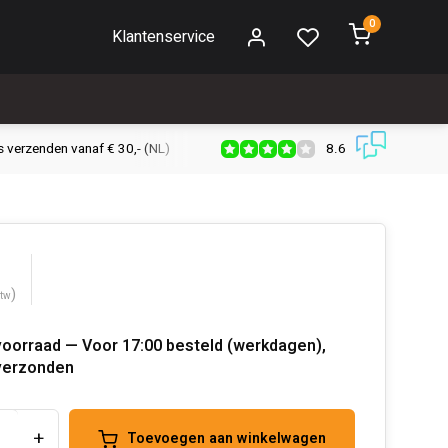
0
Klantenservice
8.6
s verzenden vanaf € 30,- (NL)
Verzendkosten € 2,95 (NL)
Snell
)
btw
voorraad — Voor 17:00 besteld (werkdagen),
verzonden
+
Toevoegen aan winkelwagen