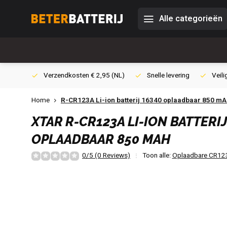
Alle categorieën
0,- (NL)
Verzendkosten € 2,95 (NL)
Snelle levering
Veili
Home
R-CR123A Li-ion batterij 16340 oplaadbaar 850 m
XTAR
R-CR123A LI-ION BATTERIJ
OPLAADBAAR 850 MAH
0/5 (0 Reviews)
Toon alle:
Oplaadbare CR123 