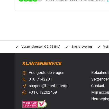
0,- (NL)
Verzendkosten € 2,95 (NL)
Snelle levering
Veil
KLANTENSERVICE
Veelgestelde vragen
Betaalmet
010-7142201
Verzenden
support@beterbatterij.nl
Contact
+31 6 12202469
Mijn accou
Herroepin