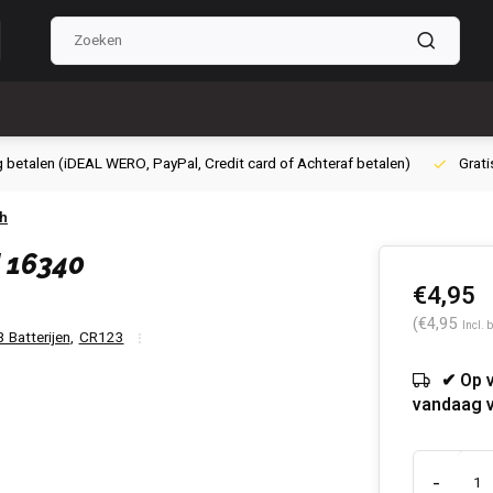
g betalen (iDEAL WERO, PayPal, Credit card of Achteraf betalen)
Grati
Ah
 16340
€4,95
(€4,95
Incl. 
Batterijen
,
CR123
✔ Op 
vandaag 
-