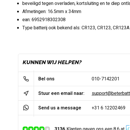
beveiligd tegen overladen, kortsluiting en te diep ont
Afmetingen: 16.5mm x 34mm
ean: 6952918302308
Type batterij ook bekend als: CR123, CR123, CR123A
KUNNEN WIJ HELPEN?
Bel ons
010-7142201
Stuur een email naar:
support@beterbatter
Send us a message
+31 6 12202469
3136
Klanten gaven ons een 8.6 at