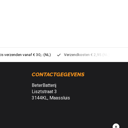
tis verzenden vanaf € 30,- (NL)
Verzendkosten € 2,95 (NL)
Sne
CONTACTGEGEVENS
BeterBatterij
Lisztstraat 3
3144KL, Maassluis
✖