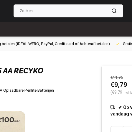
g betalen (iDEAL WERO, PayPal, Credit card of Achteraf betalen)
Grati
S AA RECYKO
€11,95
€9,79
A Oplaadbare Penlite Batterijen
(€9,79
Incl. 
✔ Op 
vandaag 