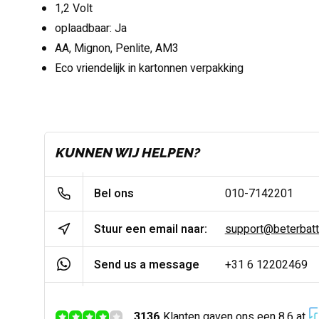
1,2 Volt
oplaadbaar: Ja
AA, Mignon, Penlite, AM3
Eco vriendelijk in kartonnen verpakking
KUNNEN WIJ HELPEN?
Bel ons
010-7142201
Stuur een email naar:
support@beterbatter
Send us a message
+31 6 12202469
3136
Klanten gaven ons een 8.6 at