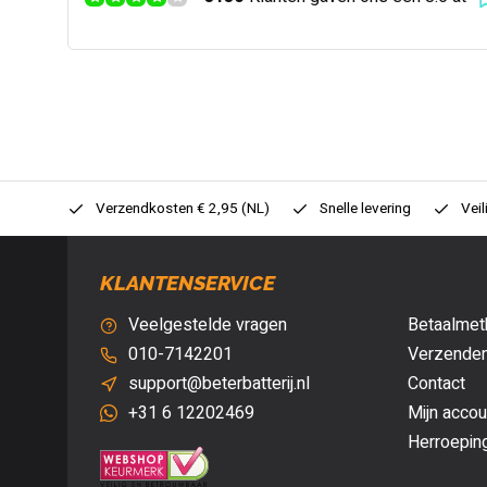
0,- (NL)
Verzendkosten € 2,95 (NL)
Snelle levering
Veil
KLANTENSERVICE
Veelgestelde vragen
Betaalmet
010-7142201
Verzenden
support@beterbatterij.nl
Contact
+31 6 12202469
Mijn accou
Herroepin