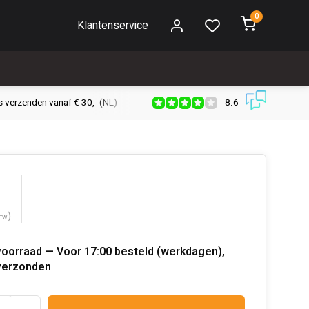
0
Klantenservice
8.6
s verzenden vanaf € 30,- (NL)
Verzendkosten € 2,95 (NL)
Snell
)
btw
voorraad — Voor 17:00 besteld (werkdagen),
verzonden