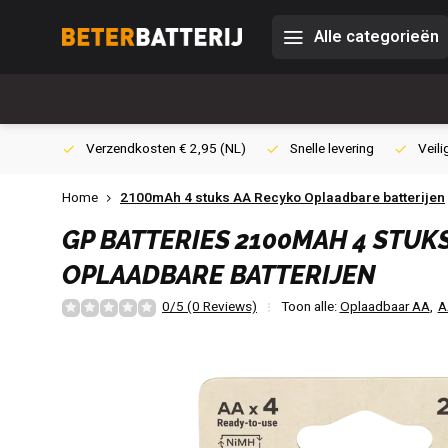
Alle categorieën
0,- (NL)
Verzendkosten € 2,95 (NL)
Snelle levering
Veili
Home
2100mAh 4 stuks AA Recyko Oplaadbare batterijen
GP BATTERIES
2100MAH 4 STUK
OPLAADBARE BATTERIJEN
0/5 (0 Reviews)
Toon alle:
Oplaadbaar AA
,
A