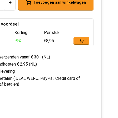
+
Toevoegen aan winkelwagen
 voordeel
Korting
Per stuk
-9%
€8,95
 verzenden vanaf € 30,- (NL)
dkosten € 2,95 (NL)
 levering
 betalen (iDEAL WERO, PayPal, Credit card of
af betalen)