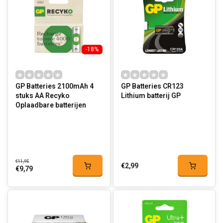
-18%
GP Batteries 2100mAh 4
GP Batteries CR123
stuks AA Recyko
Lithium batterij GP
Oplaadbare batterijen
€11,95
€2,99
€9,79