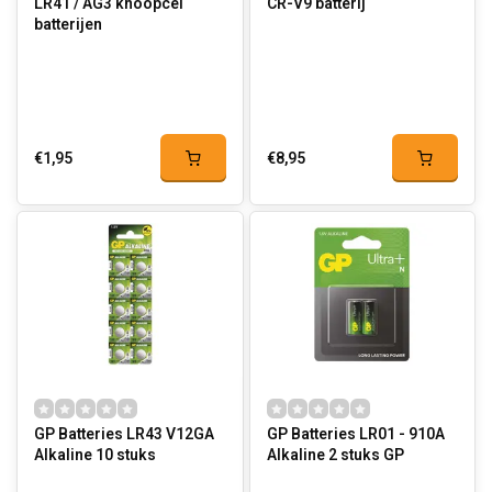
LR41 / AG3 knoopcel
CR-V9 batterij
batterijen
€1,95
€8,95
GP Batteries LR43 V12GA
GP Batteries LR01 - 910A
Alkaline 10 stuks
Alkaline 2 stuks GP