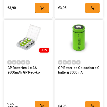
€3,90
€3,95
-18%
GP Batteries 4 x AA
GP Batteries Oplaadbare C
2600mAh GP Recyko
batterij 3000mAh
€13,95
€4,95