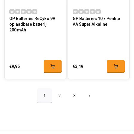
GP Batteries ReCyko 9V
GP Batteries 10 x Penlite
oplaadbare batterij
AA Super Alkaline
200 mAh
€9,95
€3,49
1
2
3