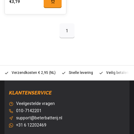
€3,19
1
Verzendkosten € 2,95 (NL)
Snelle levering
Veilig betalen (
KLANTENSERVICE
Veelgestelde vragen
010-7142201
support@beterbatterij.nl
+31 6 12202469