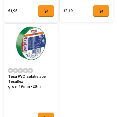
€1,95
€3,19
Tesa PVC isolatietape
Tesaflex
groen19 mm ×20 m