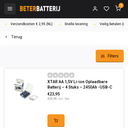
0
Verzendkosten € 2,95 (NL)
Snelle levering
Veilig betalen (i
Terug
Filters
XTAR AA 1,5V Li-ion Oplaadbare
Batterij – 4 Stuks – 2450Ah -USB-C
€23,95
€23,95
Incl. btw