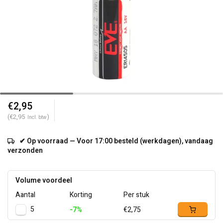
€2,95
(€2,95
)
Incl. btw
✔ Op voorraad — Voor 17:00 besteld (werkdagen), vandaag
verzonden
Volume voordeel
Aantal
Korting
Per stuk
5
-7%
€2,75