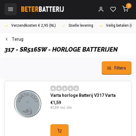
0
Verzendkosten € 2,95 (NL)
Snelle levering
Veilig betalen (i
Terug
317 - SR516SW - HORLOGE BATTERIJEN
Filters
Varta horloge Batterij V317 Varta
€1,59
€1,59
Incl. btw