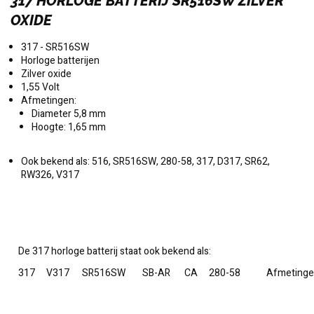
317 HORLOGE BATTERIJ SR516SW ZILVER
OXIDE
317 - SR516SW
Horloge batterijen
Zilver oxide
1,55 Volt
Afmetingen:
Diameter 5,8 mm
Hoogte: 1,65 mm
Ook bekend als: 516, SR516SW, 280-58, 317, D317, SR62,
RW326, V317
De 317 horloge batterij staat ook bekend als:
317
V317
SR516SW
SB-AR
CA
280-58
Afmetinge