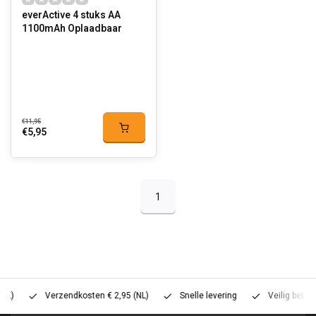
everActive 4 stuks AA
1100mAh Oplaadbaar
€11,95
€5,95
1
Verzendkosten € 2,95 (NL)
Snelle levering
Veilig betalen (