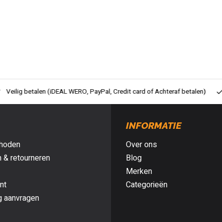
ig betalen (iDEAL WERO, PayPal, Credit card of Achteraf betalen)
Gra
INFORMATIE
hoden
Over ons
 & retourneren
Blog
Merken
nt
Categorieën
g aanvragen