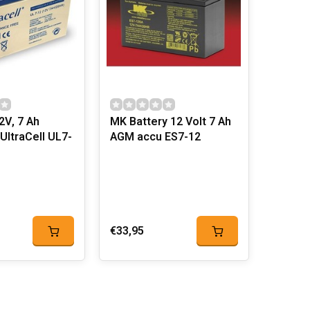
2V, 7 Ah
MK Battery 12 Volt 7 Ah
UltraCell UL7-
AGM accu ES7-12
€33,95