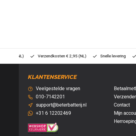
0,- (NL)
Verzendkosten € 2,95 (NL)
Snelle levering
Veil
KLANTENSERVICE
Veelgestelde vragen
Betaalmet
010-7142201
Verzenden
support@beterbatterij.nl
Contact
+31 6 12202469
Mijn accou
Herroepin