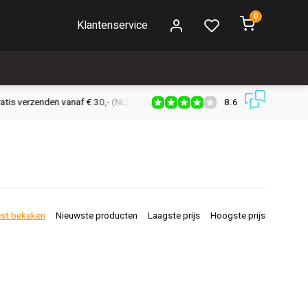
0
Klantenservice
8.6
s verzenden vanaf € 30,- (NL)
Verzendkosten € 2,95 (NL)
Snell
st bekeken
Nieuwste producten
Laagste prijs
Hoogste prijs