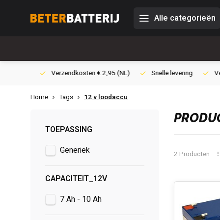
Alle categorieën
0,- (NL)
Verzendkosten € 2,95 (NL)
Snelle levering
Veili
Home
Tags
12 v loodaccu
PRODUC
TOEPASSING
Generiek
2 Producten
CAPACITEIT_12V
7 Ah - 10 Ah