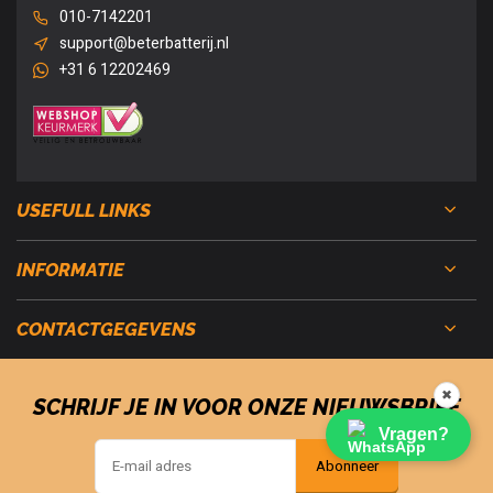
010-7142201
support@beterbatterij.nl
+31 6 12202469
USEFULL LINKS
INFORMATIE
CONTACTGEGEVENS
✖
SCHRIJF JE IN VOOR ONZE NIEUWSBRIEF
Vragen?
Abonneer