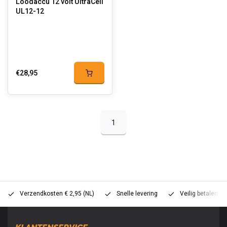
Loodaccu 12 volt UltraCell
UL12-12
€28,95
1
Verzendkosten € 2,95 (NL)
Snelle levering
Veilig betalen (